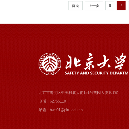
首页
上一页
6
7
北京市海淀区中关村北大街151号燕园大厦101室
电话：62755110
邮箱：bwb01@pku.edu.cn