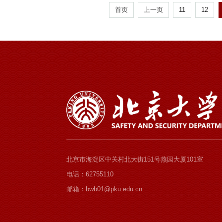
首页
上一页
11
12
北京市海淀区中关村北大街151号燕园大厦101室
电话：62755110
邮箱：bwb01@pku.edu.cn