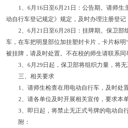
1
、
6
月
16
日至
6
月
21
日：公告期。请师生
动自行车登记规定》规定，及时办理注册登记
2
、
6
月
21
日至
6
月
28
日：挂牌期。保卫部
车，在车把明显部位加挂塑封卡片，卡片标明
被挂牌，请及时处置。不在校的师生请联系同
3
、
6
月
29
日起，保卫部将组织力量，将无
三、相关要求
1
、请师生检查在用电动自行车，及时处
2
、请各单位及时开展相关宣传，要求本
3
、即日起，将禁止无正式号牌的电动自
附：