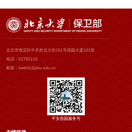
北京市海淀区中关村北大街151号燕园大厦101室
电话：62755110
邮箱：bwb01@pku.edu.cn
平安燕园服务号