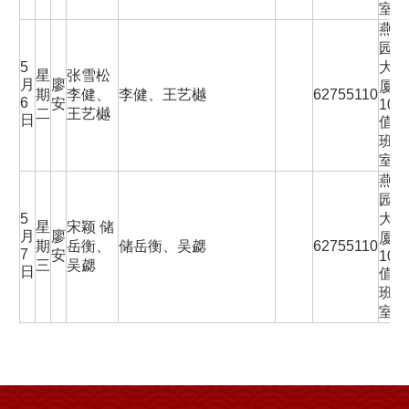
室
燕
园
5
大
星
张雪松
月
廖
厦
期
李健、
李健、王艺樾
62755110
6
安
101
二
王艺樾
日
值
班
室
燕
园
5
大
星
宋颖 储
月
廖
厦
期
岳衡、
储岳衡、吴勰
62755110
7
安
101
三
吴勰
日
值
班
室