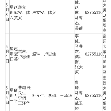
健、
5
大
星
赵
殷立
赵
月
厦
期
冠
安、陆
殷立安、陆兴
琳、
62755110
3
101
六
英
兴
马睿
日
值
杰、
班
吴勰
室
李
燕
健、
园
马睿
大
5
星
赵
月
赵琳、
杰、
厦
期
冠
赵琳、卢思佳
62755110
4
卢思佳
储岳
101
日
英
日
值
衡、
班
张大
室
原
燕
曹
园
曹璐 杜
璐、
5
大
星
廖
月
良生、
马睿
厦
期
万
杜良生、李俏、王泽华
62755110
5
李俏、
杰、
101
一
平
日
值
王泽华
戴玉
班
娇