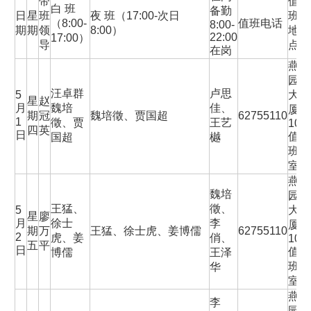
带
值
白 班
备勤
日
星
班
夜 班（17:00-次日
班
（8:00-
值班电话
8:00-
期
期
领
8:00）
地
22:00
17:00）
导
点
在岗
燕
园
汪卓群
卢思
5
大
星
赵
月
魏培
佳、
厦
期
冠
魏培徵、贾国超
62755110
1
徵、贾
王艺
101
四
英
日
值
国超
樾
班
室
燕
魏培
园
王猛、
徵、
5
大
星
廖
月
徐士
李
厦
期
万
王猛、徐士虎、姜博儒
62755110
2
虎、姜
俏、
101
五
平
日
值
博儒
王泽
班
华
室
燕
李
园