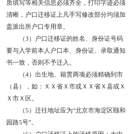
质填写等相关信息必须齐全，打印字迹必须
清晰，户口迁移证上凡手写修改部分均须加
盖派出所户口专用章。
（
3）户口迁移证的姓名、身份证号码
要与入学前本人户口本、身份证、录取通知
书一致，否则不予迁入。
（
4）出生地、籍贯两项必须精确到市
（县），如：ＸＸ省Ｘ市或ＸＸ省Ｘ县或Ｘ
Ｘ市Ｘ区。
（
5）迁往地址应为“北京市海淀区颐和
园路5号”。