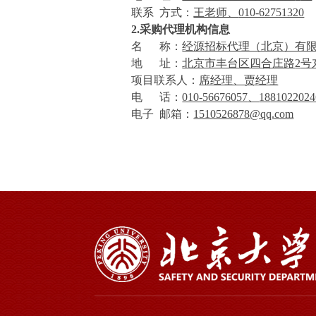
联系
方式：
王老师、
010-62751320
2.
采购代理机构信息
名
称：
经源招标代理（北京）有
地
址：
北京市丰台区四合庄路
2
号
项目联系人：
席经理、贾经理
电
话：
010-56676057
、
18
81022024
电子
邮箱：
1510526878@qq.com