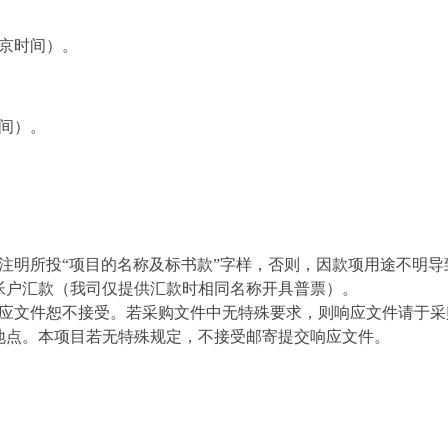
京时间）
。
间）
。
注明所投“项目的名称及标书款”字样，否则，因款项用途不明
帐户汇款（我司仅提供汇款时相同名称开具
普
票）。
应文件恕不接受。若采购文件中无特殊要求，则响应文件请于采
地点。本项目若无特殊规定，不接受邮寄提交响应文件。
。