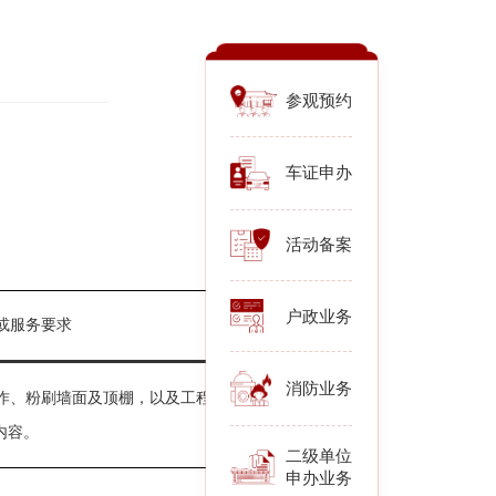
参观预约
车证申办
活动备案
户政业务
或服务要求
消防业务
作
、粉刷墙面及顶棚
，
以及工程清
内容。
二级单位
申办业务