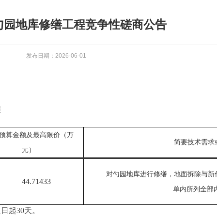
勺园地库修缮工程竞争性磋商公告
发布日期：2026-06-01
程
预算金额及最高限价（万
简要技术需求
元）
对勺园地库
进行修缮，地面
拆除与新
44.71433
单内所列全部
之日起
30
天。