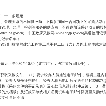
第二十二条规定；
股、管理关系的不同供应商，不得参加同一合同项下的采购活动
目管理、监理、检测等服务的供应商，不得参加该采购项目的投
itchina.gov.cn)
、中国政府采购网
(www.ccgp.gov.cn)
渠道信用记
为记录名单；
主管部门核发的建筑工程施工总承包二级（含）及以上资质或建
，每天上午
9
:
30
至
16
:
30
（北京时间，法定节假日除外）。
骤
获取
采购
文件
。（
1
）要求经办人员通过电子邮件，编辑主题内
称、经办人身份证扫描件、经办人联系电话后发送至
1510526878
后将《采购文件购买记录表》及汇款信息进行邮件反馈，（
3
）潜
章的文档版）及汇款回单或相关证明资料电子邮件回复至采购代
购文件售后不退。