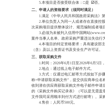
5.
本项目是否接受联合体：
□
是
☑
否。
二、申请人的资格要求（须同时满足）
1.
满足《中华人民共和国政府采购法》
2
.
单位负责人为同一人或者存在直接控
次采购项目提供整体设计、规范编制或者项
3
.
必须为未被列入信用中国网站
(www.cred
案件当事人名单、政府采购严重违法失信行
4.
本项目的特定资格要求：
具有建设部
（含）及以上资质证书及安全生产许可证。
三、获取采购文件
1.
时间：
202
6
年
6
月
1
日至
202
6
年
6
月
5
日
2.
地点：
通过线上电子邮件方式。
3.
方式：
仅通过电汇邮寄方式按如下步
称
+
申请获取采购文件”，提交供应商单位名
收到潜在供应商获取采购文件电子邮件申请
的《采购文件购买记录表》（可以是无需盖
文件我司采用顺丰到付方式进行邮寄）
。
采
4.
售价：
人民币
500
元
。