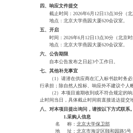
四、
响应文件提交
截止时间：
202
6
年
6
月
12
日
1
3
点
3
0
分
（北
地点：
北京大学燕园大厦
620
会议室
。
五、开启
时间：
2026
年
6
月
12
日
1
3
点
3
0
分
（北京时
地点：
北京大学燕园大厦
620
会议室
。
六、公告期限
自本公告发布之日起
3
个工作日。
七、其他补充事宜
（
1
）请潜在供应商在汇入标书款时务必
行承担；除自然人投标、响应外不建议个人
（
2
）本项目逾期收到或不符合规定的响
止时间当日，具体截止时间前直接送达提交
八、对本项目提出询问，请按以下方式联系
1.
采购人信息
名
称：
北京大学保卫部
地
址：
北京市海淀区颐和园路
5
号