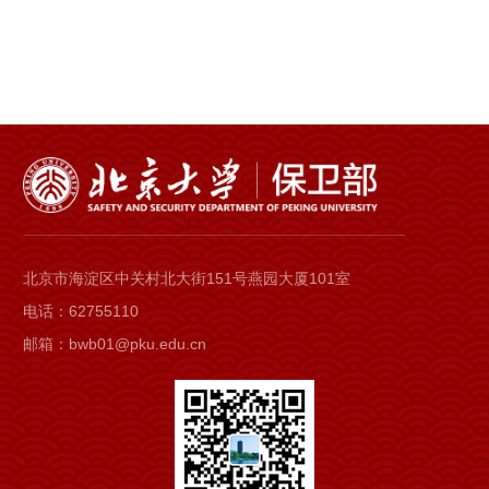
北京市海淀区中关村北大街151号燕园大厦101室
电话：62755110
邮箱：bwb01@pku.edu.cn