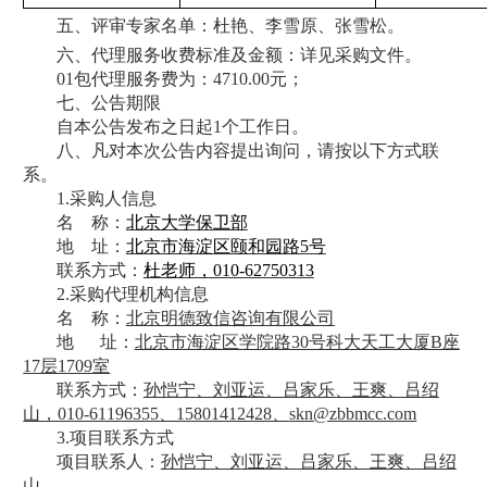
五、评审专家名单：杜艳、李雪原、张雪松。
六、代理服务收费标准及金额：详见采购文件。
01包代理服务费为：4710.00元；
七、公告期限
自本公告发布之日起1个工作日。
八、凡对本次公告内容提出询问，请按以下方式联
系。
1.采购人信息
名 称：
北京大学保卫部
地 址：
北京市海淀区颐和园路5号
联系方式：
杜老师，010-62750313
2.采购代理机构信息
名 称：
北京明德致信咨询有限公司
地 址：
北京市海淀区学院路30号科大天工大厦B座
17层1709室
联系方式：
孙恺宁、刘亚运、吕家乐、王爽、吕绍
山，010-61196355、15801412428、
skn@zbbmcc.com
3.项目联系方式
项目联系人：
孙恺宁、刘亚运、吕家乐、王爽、吕绍
山