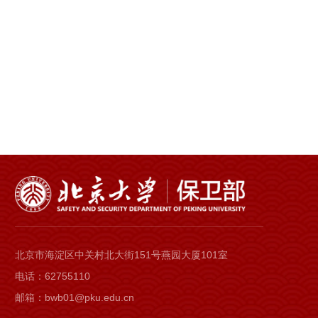
北京市海淀区中关村北大街151号燕园大厦101室
电话：62755110
邮箱：bwb01@pku.edu.cn