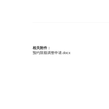
相关附件：
预约限额调整申请.docx